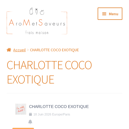
Aller
Aller
Menu
à
au
la
contenu
navigation
NOTRE CARTE TRAITEUR
Accueil
CHARLOTTE COCO EXOTIQUE
Plat du Jour/ Menu Week end
CHARLOTTE COCO
NOS BOUTIQUES
EXOTIQUE
MON COMPTE
CHARLOTTE COCO EXOTIQUE
18
Juin
2026
Europe/Paris