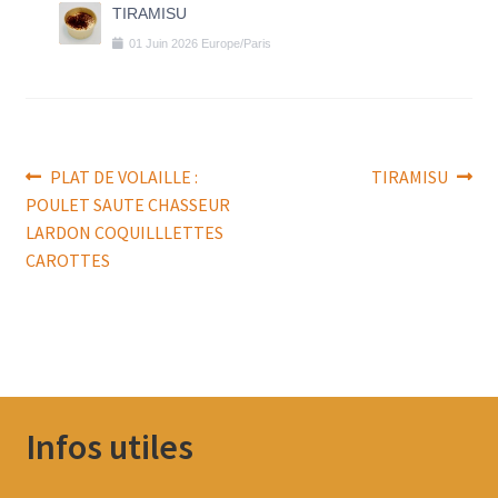
TIRAMISU
01
Juin
2026
Europe/Paris
Navigation
Article
Article
PLAT DE VOLAILLE :
TIRAMISU
précédent :
suivant :
POULET SAUTE CHASSEUR
de
LARDON COQUILLLETTES
l’article
CAROTTES
Infos utiles