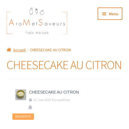
Aller
Aller
Menu
à
au
la
contenu
navigation
NOTRE CARTE TRAITEUR
Accueil
CHEESECAKE AU CITRON
Plat du Jour/ Menu Week end
CHEESECAKE AU CITRON
NOS BOUTIQUES
MON COMPTE
CHEESECAKE AU CITRON
01
Juin
2026
Europe/Paris
DESSERTS