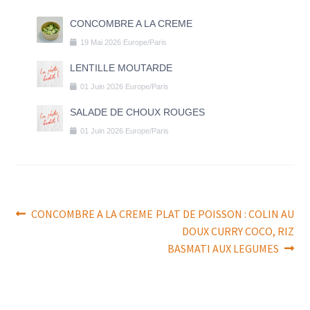
CONCOMBRE A LA CREME
19
Mai
2026
Europe/Paris
LENTILLE MOUTARDE
01
Juin
2026
Europe/Paris
SALADE DE CHOUX ROUGES
01
Juin
2026
Europe/Paris
Navigation
Article
Article
CONCOMBRE A LA CREME
PLAT DE POISSON : COLIN AU
précédent :
suivant :
DOUX CURRY COCO, RIZ
de
BASMATI AUX LEGUMES
l’article