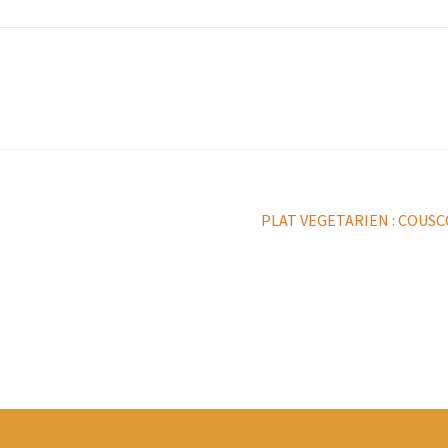
Article
PLAT VEGETARIEN : COUSC
suivant :