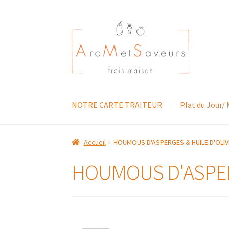
Aller
Aller
à
au
la
contenu
navigation
NOTRE CARTE TRAITEUR
Plat du Jour/
Accueil
HOUMOUS D'ASPERGES & HUILE D'OLIV
HOUMOUS D'ASPER