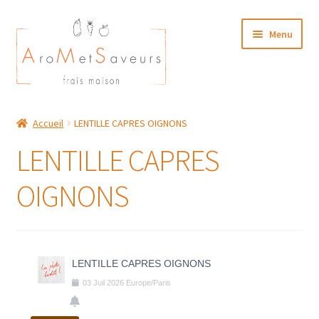
Aller
Aller
Menu
à
au
la
contenu
navigation
NOTRE CARTE TRAITEUR
Accueil
LENTILLE CAPRES OIGNONS
Plat du Jour/ Menu Week end
LENTILLE CAPRES
NOS BOUTIQUES
OIGNONS
MON COMPTE
LENTILLE CAPRES OIGNONS
03
Juil
2026
Europe/Paris