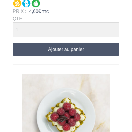
PRIX :
4,60
€
TTC
QTE :
Ajouter au panier