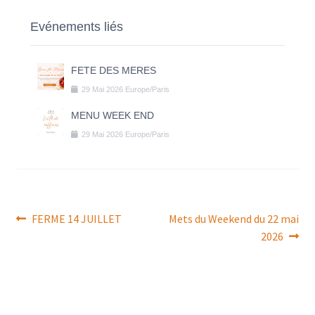
Evénements liés
FETE DES MERES
29
Mai
2026
Europe/Paris
MENU WEEK END
29
Mai
2026
Europe/Paris
Navigation
Article
Article
FERME 14 JUILLET
Mets du Weekend du 22 mai
précédent :
suivant :
2026
de
l’article