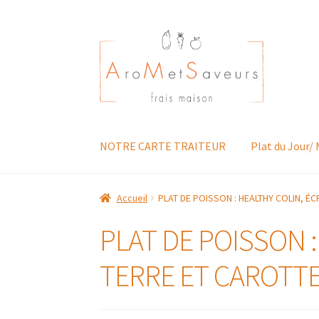
Aller
Aller
à
au
la
contenu
navigation
NOTRE CARTE TRAITEUR
Plat du Jour/
Accueil
PLAT DE POISSON : HEALTHY COLIN, 
PLAT DE POISSON 
TERRE ET CAROTT