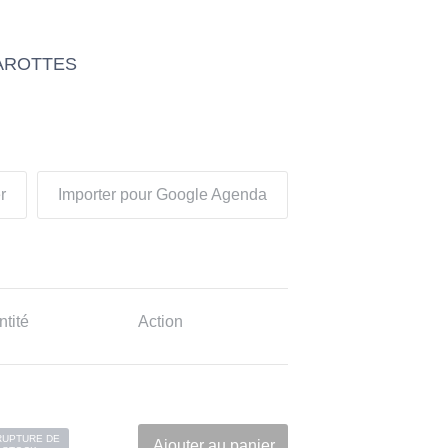
CAROTTES
r
Importer pour Google Agenda
tité
Action
RUPTURE DE
Ajouter au panier