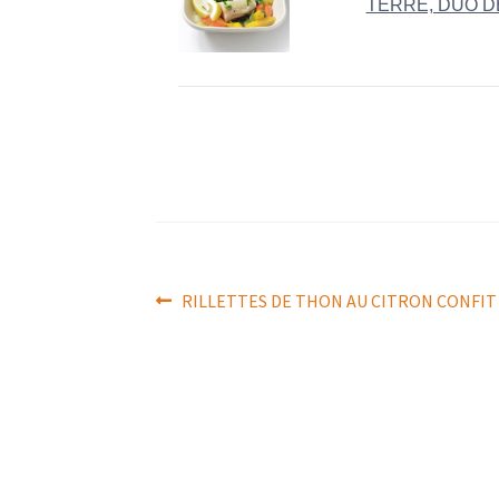
TERRE, DUO 
Navigation
Article
RILLETTES DE THON AU CITRON CONFIT
précédent :
de
l’article