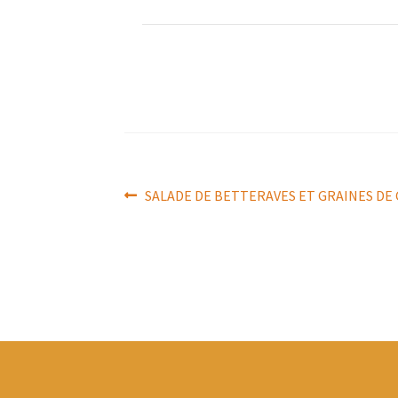
Navigation
Article
SALADE DE BETTERAVES ET GRAINES DE
précédent :
de
l’article