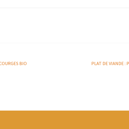
Article
 COURGES BIO
PLAT DE VIANDE :
suivant :