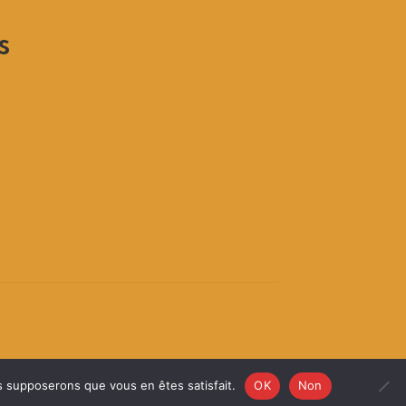
s
us supposerons que vous en êtes satisfait.
OK
Non