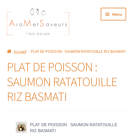
Aller
Aller
Menu
à
au
la
contenu
navigation
NOTRE CARTE TRAITEUR
Accueil
PLAT DE POISSON : SAUMON RATATOUILLE RIZ BASMATI
Plat du Jour/ Menu Week end
PLAT DE POISSON :
NOS BOUTIQUES
SAUMON RATATOUILLE
MON COMPTE
RIZ BASMATI
PLAT DE POISSON : SAUMON RATATOUILLE
RIZ BASMATI