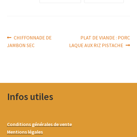
Navigation
Article
Article
CHIFFONNADE DE
PLAT DE VIANDE : PORC
précédent :
suivant :
JAMBON SEC
LAQUE AUX RIZ PISTACHE
de
l’article
Infos utiles
Conditions générales de vente
Mentions légales