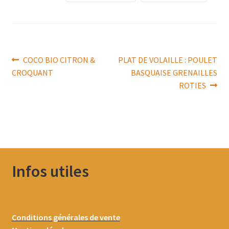
Navigation
Article
Article
COCO BIO CITRON &
PLAT DE VOLAILLE : POULET
précédent :
suivant :
CROQUANT
BASQUAISE GRENAILLES
de
ROTIES
l’article
Infos utiles
Conditions générales de vente