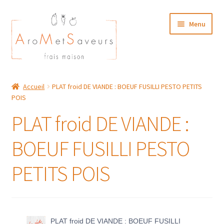
Aller
Aller
Menu
à
au
la
contenu
navigation
NOTRE CARTE TRAITEUR
Accueil
PLAT froid DE VIANDE : BOEUF FUSILLI PESTO PETITS
POIS
Plat du Jour/ Menu Week end
PLAT froid DE VIANDE :
NOS BOUTIQUES
BOEUF FUSILLI PESTO
MON COMPTE
PETITS POIS
PLAT froid DE VIANDE : BOEUF FUSILLI