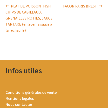
Navigation
Article
Article
PLAT DE POISSON : FISH
FACON PARIS BREST
précédent :
suivant :
CHIPS DE CABILLAUD,
de
GRENAILLES ROTIES, SAUCE
l’article
TARTARE (enlever la sauce à
la rechauffe)
Infos utiles
Conditions générales de vente
Mentions légales
Nous contacter