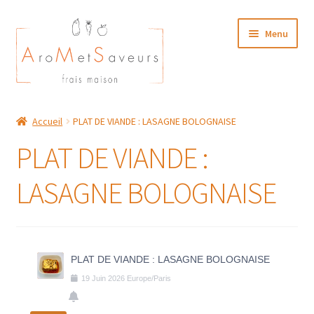
Aller
Aller
Menu
à
au
la
contenu
navigation
NOTRE CARTE TRAITEUR
Accueil
PLAT DE VIANDE : LASAGNE BOLOGNAISE
Plat du Jour/ Menu Week end
PLAT DE VIANDE :
NOS BOUTIQUES
LASAGNE BOLOGNAISE
MON COMPTE
PLAT DE VIANDE : LASAGNE BOLOGNAISE
19
Juin
2026
Europe/Paris