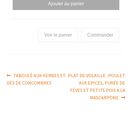
Ajouter au panier
Voir le panier
Commander
Navigation
Article
Article
TABOULÉ AUX HERBES ET
PLAT DE VOLAILLE : POULET
précédent :
suivant :
DÉS DE CONCOMBRES
AUX EPICES, PURÉE DE
de
FEVES ET PETITS POIS A LA
l’article
MASCARPONE