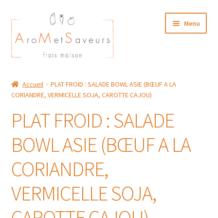
Aller
Aller
Menu
à
au
la
contenu
navigation
NOTRE CARTE TRAITEUR
Accueil
PLAT FROID : SALADE BOWL ASIE (BŒUF A LA
CORIANDRE, VERMICELLE SOJA, CAROTTE CAJOU)
Plat du Jour/ Menu Week end
PLAT FROID : SALADE
NOS BOUTIQUES
BOWL ASIE (BŒUF A LA
MON COMPTE
CORIANDRE,
VERMICELLE SOJA,
CAROTTE CAJOU)