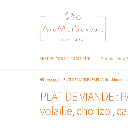
Aller
Aller
à
au
la
contenu
navigation
NOTRE CARTE TRAITEUR
Plat du Jour/
Accueil
PLAT DE VIANDE : PAELLA (traditionnelle
PLAT DE VIANDE : PA
volaille, chorizo , c