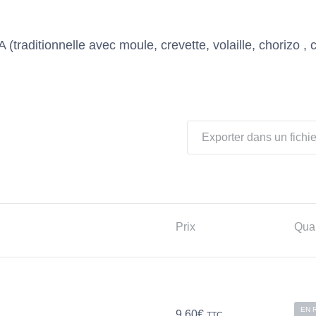
aditionnelle avec moule, crevette, volaille, chorizo , 
Exporter dans un fichie
Prix
Quan
EN 
9,60
€
TTC