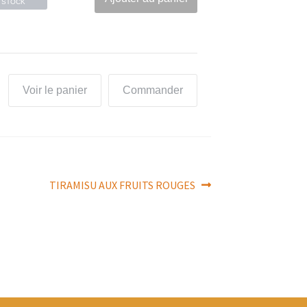
STOCK
Voir le panier
Commander
Article
TIRAMISU AUX FRUITS ROUGES
suivant :