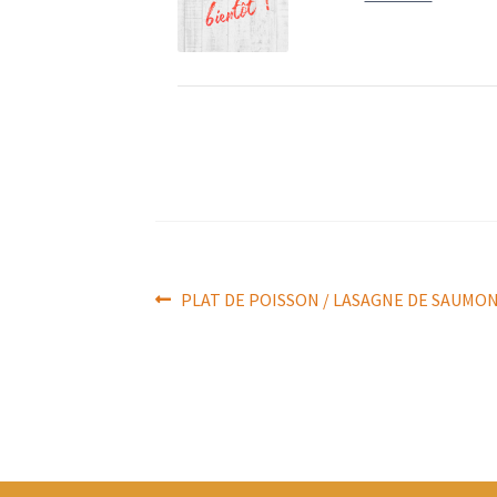
Navigation
Article
PLAT DE POISSON / LASAGNE DE SAUMO
précédent :
de
l’article