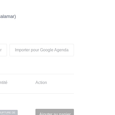
calamar)
r
Importer pour Google Agenda
tité
Action
RUPTURE DE
Ajouter au panier