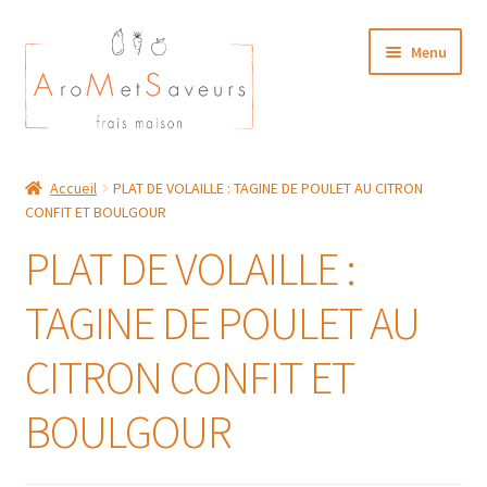
Aller
Aller
Menu
à
au
la
contenu
navigation
NOTRE CARTE TRAITEUR
Accueil
PLAT DE VOLAILLE : TAGINE DE POULET AU CITRON
CONFIT ET BOULGOUR
Plat du Jour/ Menu Week end
PLAT DE VOLAILLE :
NOS BOUTIQUES
TAGINE DE POULET AU
MON COMPTE
CITRON CONFIT ET
BOULGOUR