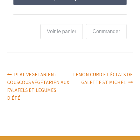
Voir le panier
Commander
Navigation
Article
Article
PLAT VEGETARIEN :
LEMON CURD ET ÉCLATS DE
précédent :
suivant :
COUSCOUS VÉGÉTARIEN AUX
GALETTE ST MICHEL
de
FALAFELS ET LÉGUMES
l’article
D'ÉTÉ