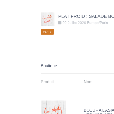
PLAT FROID : SALADE B
02
Juillet
2026
Europe/Paris
PLATS
Boutique
Produit
Nom
BOEUF A L ASI