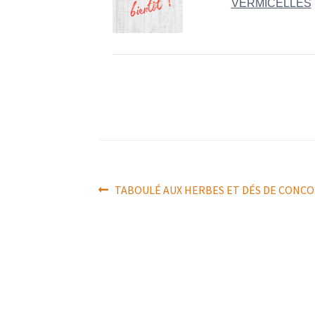
VERMICELLES
Navigation
Article
TABOULÉ AUX HERBES ET DÉS DE CONC
précédent :
de
l’article