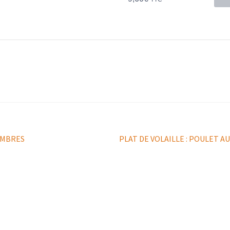
Article
OMBRES
PLAT DE VOLAILLE : POULET AU
suivant :