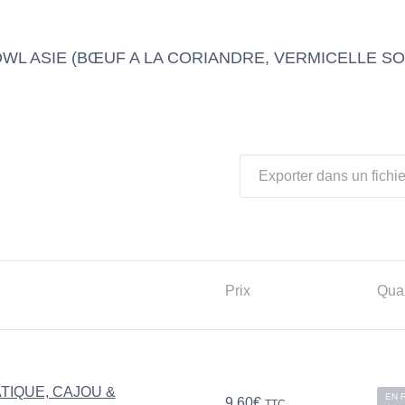
OWL ASIE (BŒUF A LA CORIANDRE, VERMICELLE S
Exporter dans un fichie
Prix
Quan
ATIQUE, CAJOU &
EN 
9,60
€
TTC