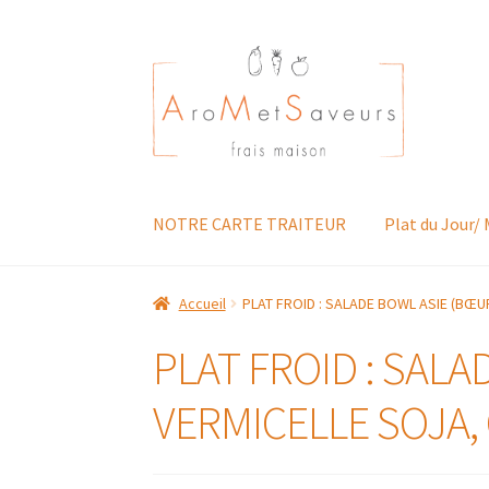
Aller
Aller
à
au
la
contenu
navigation
NOTRE CARTE TRAITEUR
Plat du Jour/
Accueil
PLAT FROID : SALADE BOWL ASIE (BŒU
PLAT FROID : SALA
VERMICELLE SOJA,