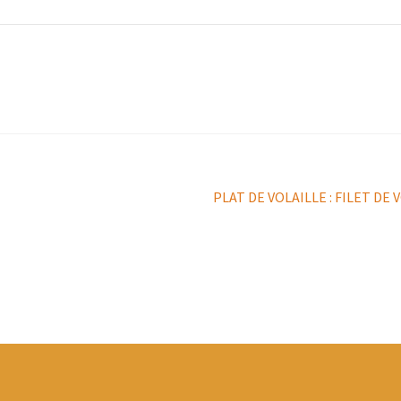
Article
PLAT DE VOLAILLE : FILET DE
suivant :