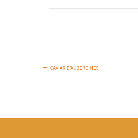
Navigation
Article
CAVIAR D'AUBERGINES
précédent :
de
l’article