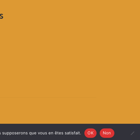
s
us supposerons que vous en êtes satisfait.
OK
Non