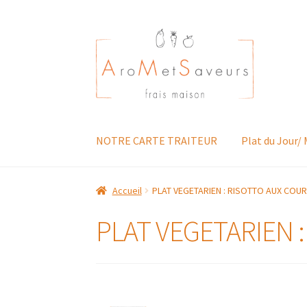
Aller
Aller
à
au
la
contenu
navigation
NOTRE CARTE TRAITEUR
Plat du Jour/
Accueil
PLAT VEGETARIEN : RISOTTO AUX COU
PLAT VEGETARIEN 