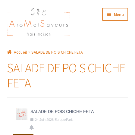
Aller
Aller
Menu
à
au
la
contenu
navigation
NOTRE CARTE TRAITEUR
Accueil
SALADE DE POIS CHICHE FETA
Plat du Jour/ Menu Week end
SALADE DE POIS CHICHE
NOS BOUTIQUES
FETA
MON COMPTE
SALADE DE POIS CHICHE FETA
24
Juin
2026
Europe/Paris