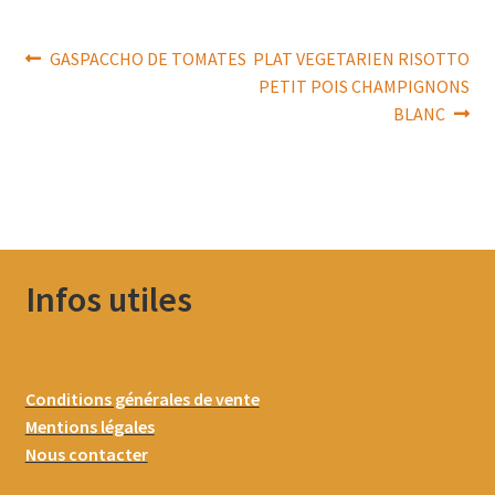
Navigation
Article
Article
GASPACCHO DE TOMATES
PLAT VEGETARIEN RISOTTO
précédent :
suivant :
PETIT POIS CHAMPIGNONS
de
BLANC
l’article
Infos utiles
Conditions générales de vente
Mentions légales
Nous contacter