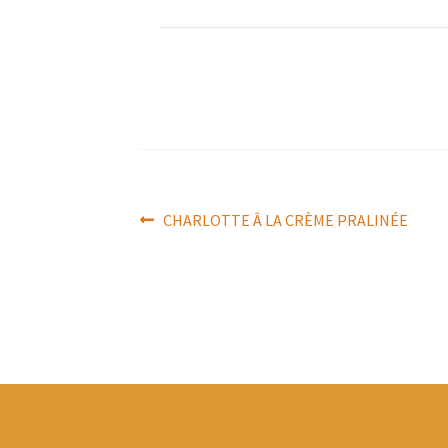
Navigation
Article
CHARLOTTE Â LA CRÈME PRALINÉE
précédent :
de
l’article