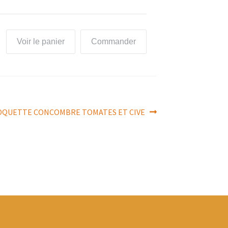
Voir le panier
Commander
ticle
OQUETTE CONCOMBRE TOMATES ET CIVE
ivant :