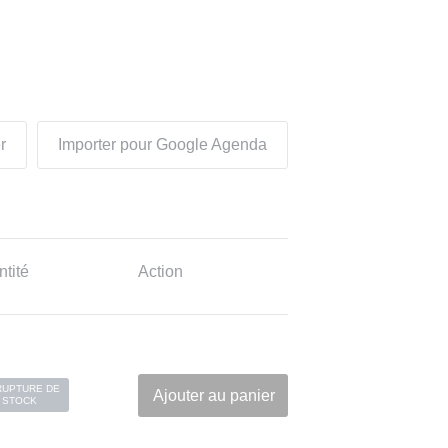
r
Importer pour Google Agenda
tité
Action
RUPTURE DE
Ajouter au panier
STOCK