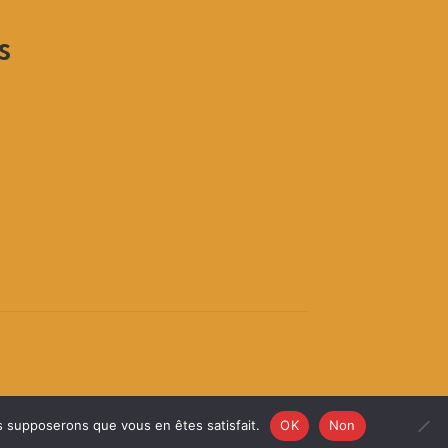
s
us supposerons que vous en êtes satisfait.
OK
Non