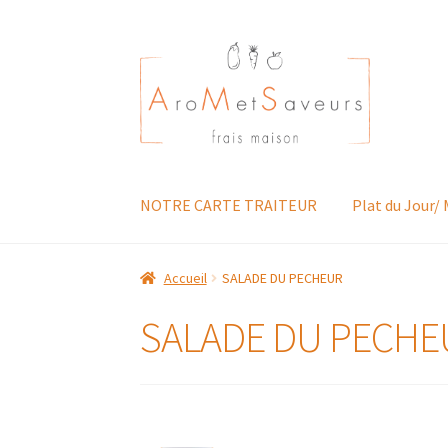
Aller
Aller
à
au
la
contenu
navigation
NOTRE CARTE TRAITEUR
Plat du Jour/
Accueil
SALADE DU PECHEUR
SALADE DU PECHE