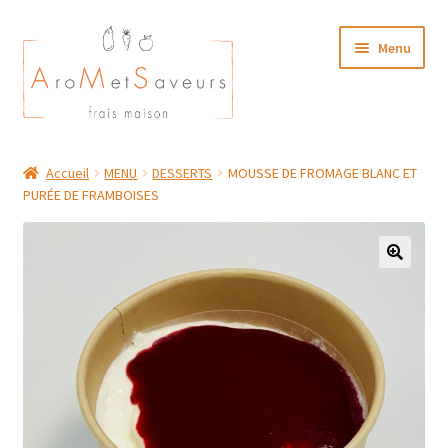
Aller
Aller
Menu
à
au
la
contenu
navigation
NOTRE CARTE TRAITEUR
Accueil
MENU
DESSERTS
MOUSSE DE FROMAGE BLANC ET
PURÉE DE FRAMBOISES
Plat du Jour/ Menu Week end
NOS BOUTIQUES
MON COMPTE