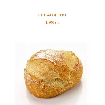
EAU BADOIT 33CL
1,50
€
TTC