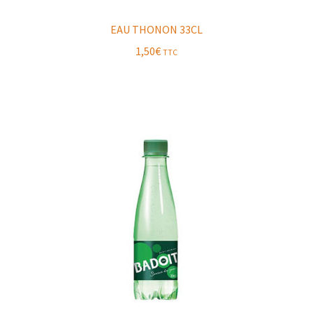
EAU THONON 33CL
1,50
€
TTC