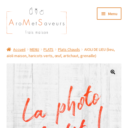
Aller
Aller
Menu
à
au
la
contenu
navigation
NOTRE CARTE TRAITEUR
Accueil
MENU
PLATS
Plats Chauds
AIOLI DE LIEU (lieu,
aïoli maison, haricots verts, œuf, artichaut, grenaille)
Plat du Jour/ Menu Week end
NOS BOUTIQUES
MON COMPTE