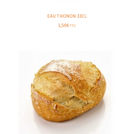
EAU THONON 33CL
1,50
€
TTC