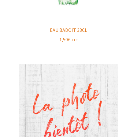
EAU BADOIT 33CL
1,50
€
TTC