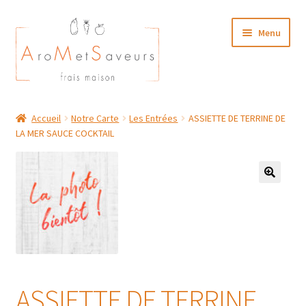
Aller
Aller
Menu
à
au
la
contenu
navigation
NOTRE CARTE TRAITEUR
Accueil
Notre Carte
Les Entrées
ASSIETTE DE TERRINE DE
LA MER SAUCE COCKTAIL
Plat du Jour/ Menu Week end
NOS BOUTIQUES
MON COMPTE
ASSIETTE DE TERRINE