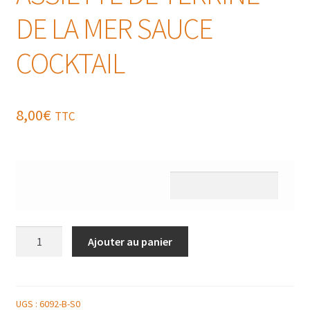
DE LA MER SAUCE
COCKTAIL
8,00
€
TTC
quantité
Ajouter au panier
de
ASSIETTE
DE
TERRINE
UGS :
6092-B-S0