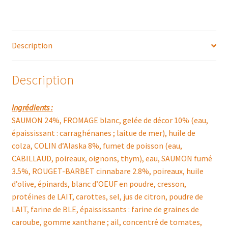
DE
LA
MER
Description
SAUCE
COCKTAIL
Description
Ingrédients :
SAUMON 24%, FROMAGE blanc, gelée de décor 10% (eau,
épaississant : carraghénanes ; laitue de mer), huile de
colza, COLIN d’Alaska 8%, fumet de poisson (eau,
CABILLAUD, poireaux, oignons, thym), eau, SAUMON fumé
3.5%, ROUGET-BARBET cinnabare 2.8%, poireaux, huile
d’olive, épinards, blanc d’OEUF en poudre, cresson,
protéines de LAIT, carottes, sel, jus de citron, poudre de
LAIT, farine de BLE, épaississants : farine de graines de
caroube, gomme xanthane ; ail, concentré de tomates,