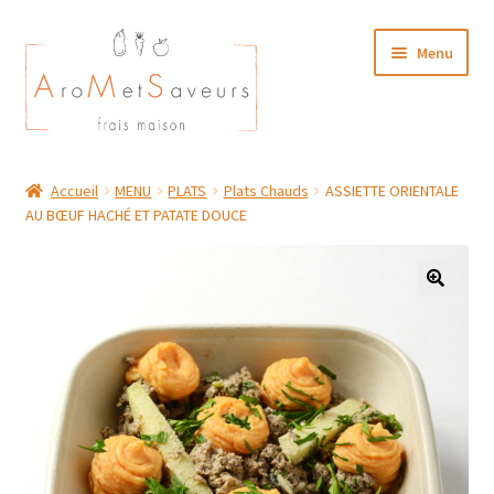
Aller
Aller
Menu
à
au
la
contenu
navigation
NOTRE CARTE TRAITEUR
Accueil
MENU
PLATS
Plats Chauds
ASSIETTE ORIENTALE
AU BŒUF HACHÉ ET PATATE DOUCE
Plat du Jour/ Menu Week end
NOS BOUTIQUES
MON COMPTE