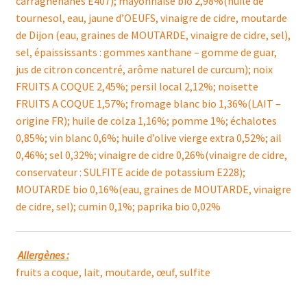
carraghénanes E407); mayonnaise bio 2,98%(huile de
tournesol, eau, jaune d’OEUFS, vinaigre de cidre, moutarde
de Dijon (eau, graines de MOUTARDE, vinaigre de cidre, sel),
sel, épaississants : gommes xanthane – gomme de guar,
jus de citron concentré, arôme naturel de curcum); noix
FRUITS A COQUE 2,45%; persil local 2,12%; noisette
FRUITS A COQUE 1,57%; fromage blanc bio 1,36%(LAIT –
origine FR); huile de colza 1,16%; pomme 1%; échalotes
0,85%; vin blanc 0,6%; huile d’olive vierge extra 0,52%; ail
0,46%; sel 0,32%; vinaigre de cidre 0,26%(vinaigre de cidre,
conservateur : SULFITE acide de potassium E228);
MOUTARDE bio 0,16%(eau, graines de MOUTARDE, vinaigre
de cidre, sel); cumin 0,1%; paprika bio 0,02%
Allergènes :
fruits a coque, lait, moutarde, œuf, sulfite