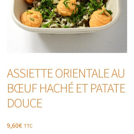
ASSIETTE ORIENTALE AU
BŒUF HACHÉ ET PATATE
DOUCE
9,60
€
TTC