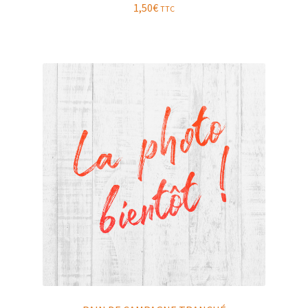
1,50
€
TTC