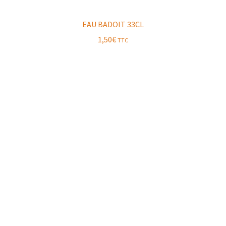
EAU BADOIT 33CL
1,50
€
TTC