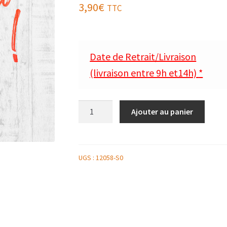
3,90
€
TTC
Date de Retrait/Livraison
(livraison entre 9h et14h)
*
quantité
Ajouter au panier
de
ASSORTIMENT
DE
MINI-
UGS :
12058-S0
VIENNOISERIES