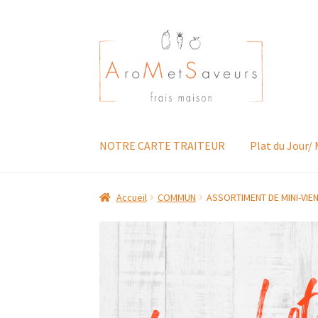
Aller
Aller
à
au
la
contenu
navigation
NOTRE CARTE TRAITEUR
Plat du Jour/
Accueil
COMMUN
ASSORTIMENT DE MINI-VIE