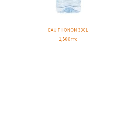
EAU THONON 33CL
1,50
€
TTC