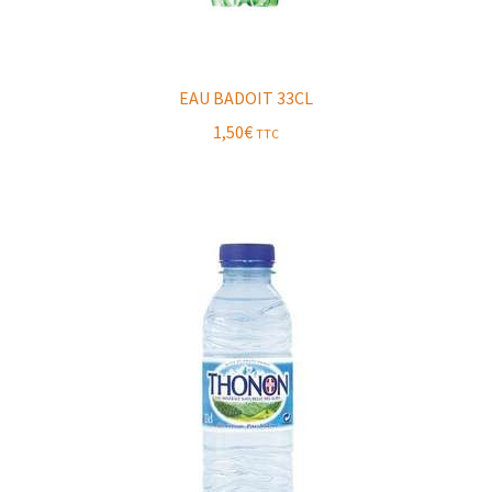
EAU BADOIT 33CL
1,50
€
TTC