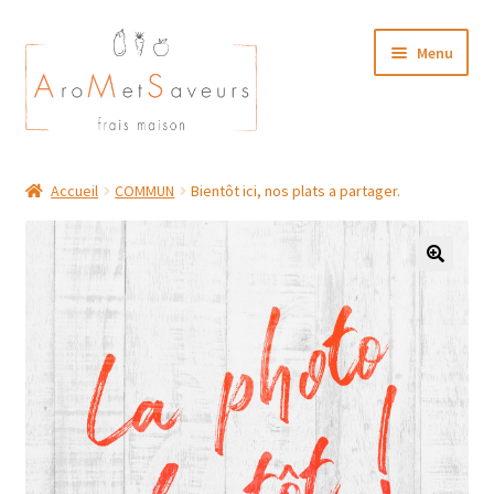
Aller
Aller
Menu
à
au
la
contenu
navigation
NOTRE CARTE TRAITEUR
Accueil
COMMUN
Bientôt ici, nos plats a partager.
Plat du Jour/ Menu Week end
NOS BOUTIQUES
MON COMPTE