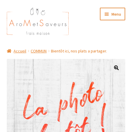
Aller
Aller
Menu
à
au
la
contenu
navigation
NOTRE CARTE TRAITEUR
Accueil
COMMUN
Bientôt ici, nos plats a partager.
Plat du Jour/ Menu Week end
NOS BOUTIQUES
MON COMPTE