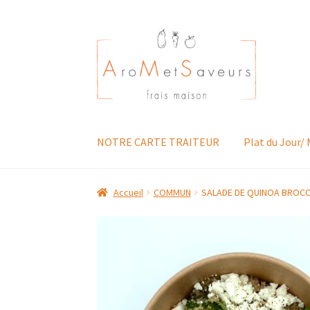
Aller
Aller
à
au
la
contenu
navigation
NOTRE CARTE TRAITEUR
Plat du Jour/
Accueil
COMMUN
SALADE DE QUINOA BROCO