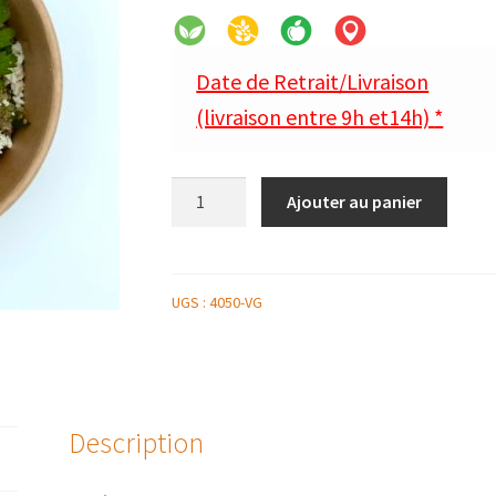
Date de Retrait/Livraison
(livraison entre 9h et14h)
*
quantité
Ajouter au panier
de
SALADE
DE
QUINOA
UGS :
4050-VG
BROCOLIS
Description