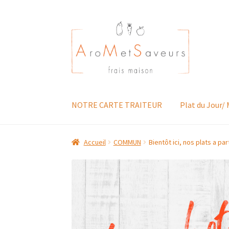
Aller
Aller
à
au
la
contenu
navigation
NOTRE CARTE TRAITEUR
Plat du Jour/
Accueil
COMMUN
Bientôt ici, nos plats a par