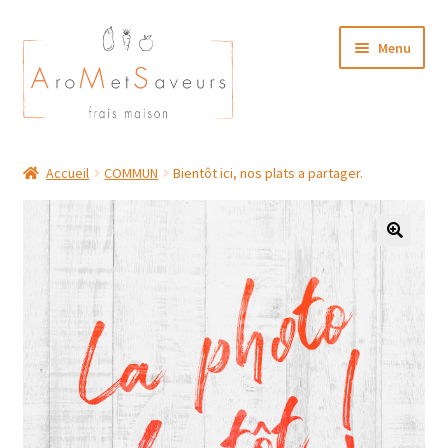
Aller
Aller
Menu
à
au
la
contenu
navigation
NOTRE CARTE TRAITEUR
Accueil
COMMUN
Bientôt ici, nos plats a partager.
Plat du Jour/ Menu Week end
NOS BOUTIQUES
MON COMPTE