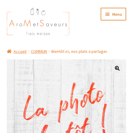
Aller
Aller
Menu
à
au
la
contenu
navigation
NOTRE CARTE TRAITEUR
Accueil
COMMUN
Bientôt ici, nos plats a partager.
Plat du Jour/ Menu Week end
NOS BOUTIQUES
MON COMPTE