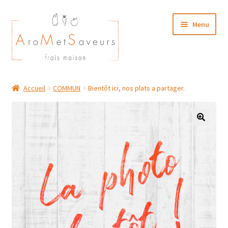
Aller
Aller
Menu
à
au
la
contenu
navigation
NOTRE CARTE TRAITEUR
Accueil
COMMUN
Bientôt ici, nos plats a partager.
Plat du Jour/ Menu Week end
NOS BOUTIQUES
MON COMPTE