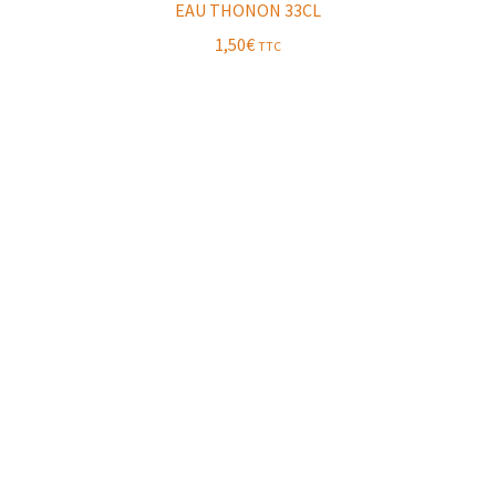
EAU THONON 33CL
1,50
€
TTC