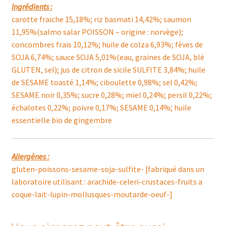
Ingrédients :
carotte fraiche 15,18%; riz basmati 14,42%; saumon
11,95%(salmo salar POISSON – origine : norvège);
concombres frais 10,12%; huile de colza 6,93%; fèves de
SOJA 6,74%; sauce SOJA 5,01%(eau, graines de SOJA, blé
GLUTEN, sel); jus de citron de sicile SULFITE 3,84%; huile
de SESAME toasté 1,14%; ciboulette 0,98%; sel 0,42%;
SESAME noir 0,35%; sucre 0,28%; miel 0,24%; persil 0,22%;
échalotes 0,22%; poivre 0,17%; SESAME 0,14%; huile
essentielle bio de gingembre
Allergènes :
gluten-poissons-sesame-soja-sulfite- [fabriqué dans un
laboratoire utilisant : arachide-celeri-crustaces-fruits a
coque-lait-lupin-mollusques-moutarde-oeuf-]