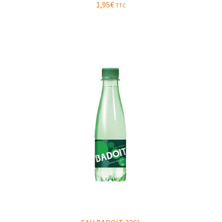
1,95
€
TTC