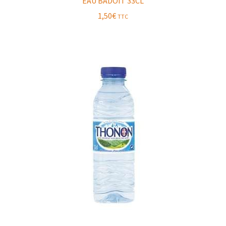
EAU BADOIT 33CL
1,50
€
TTC