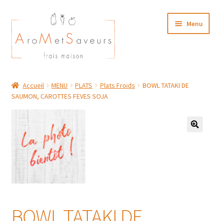
Aller
Aller
Menu
à
au
la
contenu
navigation
NOTRE CARTE TRAITEUR
Accueil
MENU
PLATS
Plats Froids
BOWL TATAKI DE
SAUMON, CAROTTES FEVES SOJA
Plat du Jour/ Menu Week end
NOS BOUTIQUES
MON COMPTE
BOWL TATAKI DE