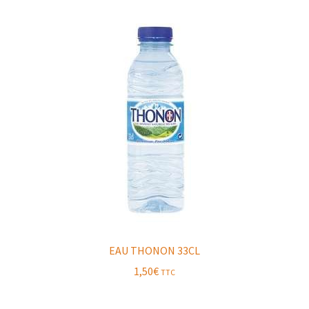
EAU THONON 33CL
1,50
€
TTC