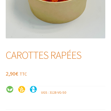
CAROTTES RAPÉES
2,90
€
TTC
UGS :
3128-VG-S0