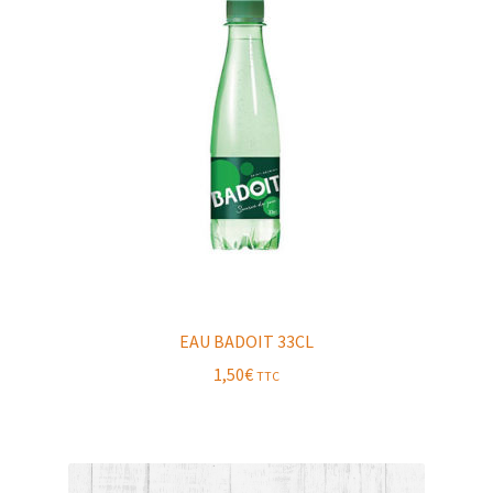
EAU BADOIT 33CL
1,50
€
TTC