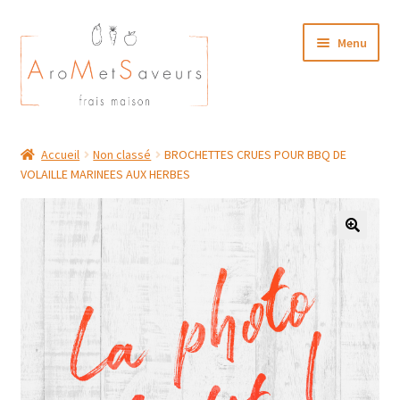
Aller
Aller
Menu
à
au
la
contenu
navigation
NOTRE CARTE TRAITEUR
Accueil
Non classé
BROCHETTES CRUES POUR BBQ DE
VOLAILLE MARINEES AUX HERBES
Plat du Jour/ Menu Week end
NOS BOUTIQUES
MON COMPTE