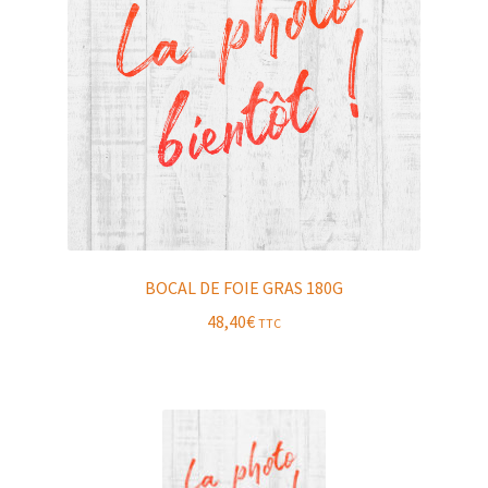
BOCAL DE FOIE GRAS 180G
48,40
€
TTC