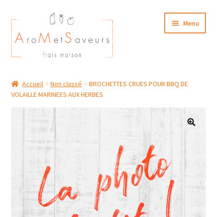
Aller
Aller
Menu
à
au
la
contenu
navigation
NOTRE CARTE TRAITEUR
Accueil
Non classé
BROCHETTES CRUES POUR BBQ DE
VOLAILLE MARINEES AUX HERBES
Plat du Jour/ Menu Week end
NOS BOUTIQUES
MON COMPTE