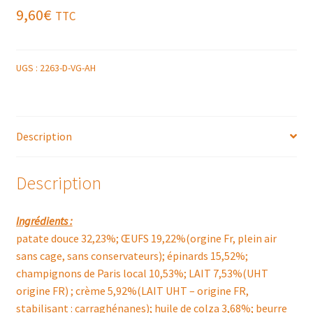
9,60
€
TTC
UGS :
2263-D-VG-AH
Description
Description
Ingrédients :
patate douce 32,23%; ŒUFS 19,22%(orgine Fr, plein air
sans cage, sans conservateurs); épinards 15,52%;
champignons de Paris local 10,53%; LAIT 7,53%(UHT
origine FR) ; crème 5,92%(LAIT UHT – origine FR,
stabilisant : carraghénanes); huile de colza 3,68%; beurre