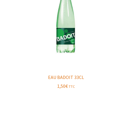
EAU BADOIT 33CL
1,50
€
TTC