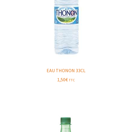
EAU THONON 33CL
1,50
€
TTC