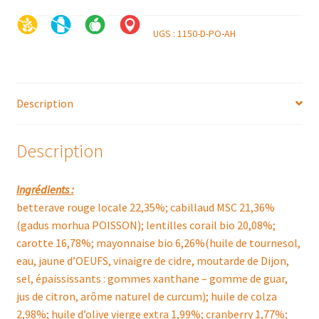
UGS :
1150-D-PO-AH
Description
Description
Ingrédients :
betterave rouge locale 22,35%; cabillaud MSC 21,36%
(gadus morhua POISSON); lentilles corail bio 20,08%;
carotte 16,78%; mayonnaise bio 6,26%(huile de tournesol,
eau, jaune d’OEUFS, vinaigre de cidre, moutarde de Dijon,
sel, épaississants : gommes xanthane – gomme de guar,
jus de citron, arôme naturel de curcum); huile de colza
2,98%; huile d’olive vierge extra 1,99%; cranberry 1,77%;