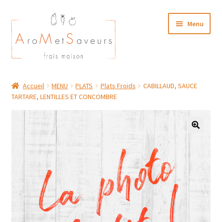
Aller
Aller
Menu
à
au
la
contenu
navigation
NOTRE CARTE TRAITEUR
Accueil
MENU
PLATS
Plats Froids
CABILLAUD, SAUCE
TARTARE, LENTILLES ET CONCOMBRE
Plat du Jour/ Menu Week end
NOS BOUTIQUES
MON COMPTE