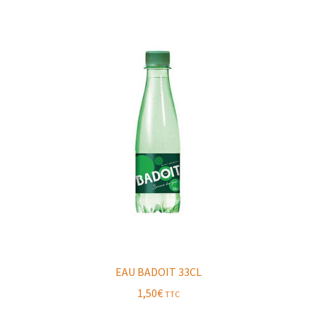
EAU BADOIT 33CL
1,50
€
TTC