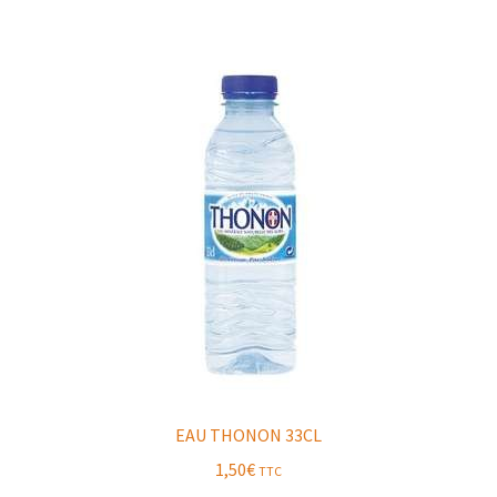
EAU THONON 33CL
1,50
€
TTC