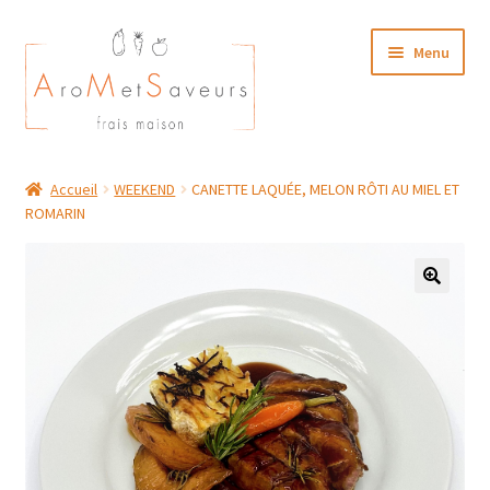
Aller
Aller
Menu
à
au
la
contenu
navigation
NOTRE CARTE TRAITEUR
Accueil
WEEKEND
CANETTE LAQUÉE, MELON RÔTI AU MIEL ET
ROMARIN
Plat du Jour/ Menu Week end
NOS BOUTIQUES
MON COMPTE