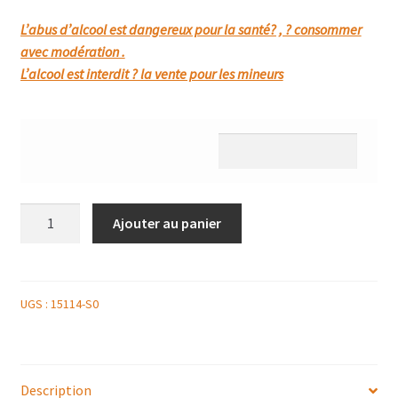
L’abus d’alcool est dangereux pour la santé? , ? consommer
avec modération .
L’alcool est interdit ? la vente pour les mineurs
quantité
Ajouter au panier
de
CHAMPAGNE
AROMETSAVEURS
BLANC
UGS :
15114-S0
75CL
Description