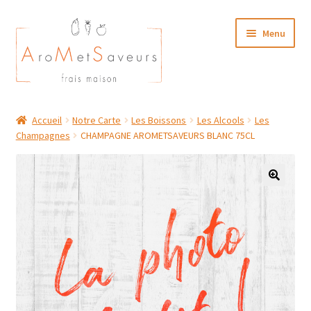
Aller
Aller
Menu
à
au
la
contenu
navigation
NOTRE CARTE TRAITEUR
Accueil
Notre Carte
Les Boissons
Les Alcools
Les
Champagnes
CHAMPAGNE AROMETSAVEURS BLANC 75CL
Plat du Jour/ Menu Week end
NOS BOUTIQUES
MON COMPTE