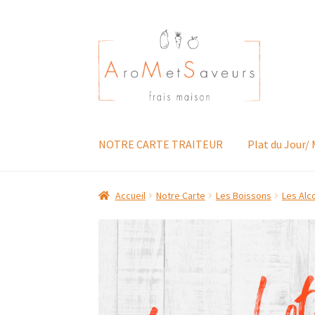
Aller
Aller
à
au
la
contenu
navigation
NOTRE CARTE TRAITEUR
Plat du Jour/
Accueil
Notre Carte
Les Boissons
Les Alc