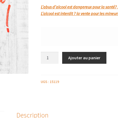
L’abus d’alcool est dangereux pour la santé?
L’alcool est interdit ? la vente pour les mineur
quantité
Ajouter au panier
de
CHAMPAGNE
RUINART
75CL
UGS :
15119
Description