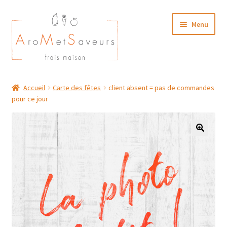
Aller
Aller
Menu
à
au
la
contenu
navigation
NOTRE CARTE TRAITEUR
Accueil
Carte des fêtes
client absent = pas de commandes
pour ce jour
Plat du Jour/ Menu Week end
NOS BOUTIQUES
MON COMPTE