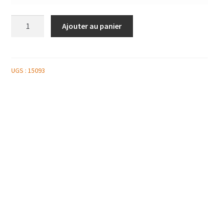
quantité
Ajouter au panier
de
COCA
COLA
ZERO
UGS :
15093
1.5L