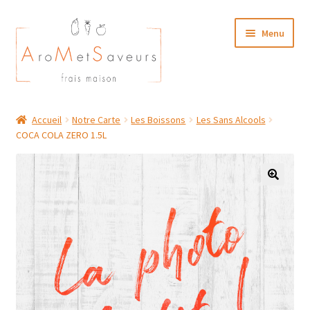
Aller
Aller
Menu
à
au
la
contenu
navigation
NOTRE CARTE TRAITEUR
Accueil
Notre Carte
Les Boissons
Les Sans Alcools
COCA COLA ZERO 1.5L
Plat du Jour/ Menu Week end
NOS BOUTIQUES
MON COMPTE