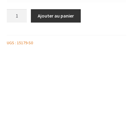
quantité
Ajouter au panier
de
JUS
DE
POMMES
UGS :
15179-S0