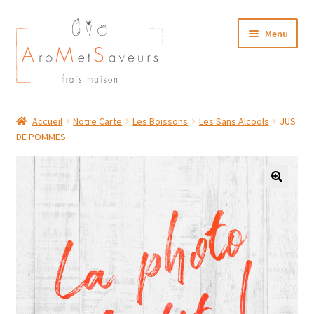
Aller
Aller
Menu
à
au
la
contenu
navigation
NOTRE CARTE TRAITEUR
Accueil
Notre Carte
Les Boissons
Les Sans Alcools
JUS
DE POMMES
Plat du Jour/ Menu Week end
NOS BOUTIQUES
MON COMPTE