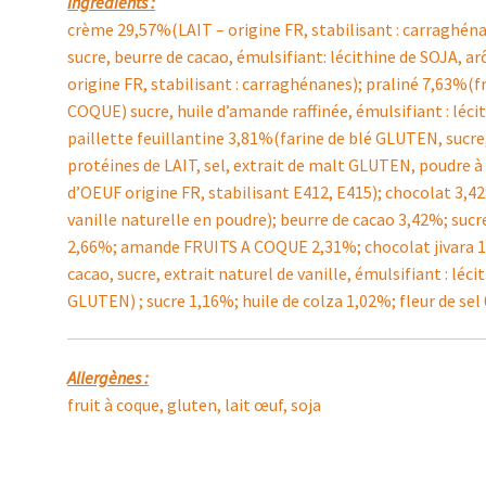
Ingrédients :
crème 29,57%(LAIT – origine FR, stabilisant : carraghén
sucre, beurre de cacao, émulsifiant: lécithine de SOJA, 
origine FR, stabilisant : carraghénanes); praliné 7,63%(
COQUE) sucre, huile d’amande raffinée, émulsifiant : lécit
paillette feuillantine 3,81%(farine de blé GLUTEN, sucre,
protéines de LAIT, sel, extrait de malt GLUTEN, poudre à
d’OEUF origine FR, stabilisant E412, E415); chocolat 3,4
vanille naturelle en poudre); beurre de cacao 3,42%; s
2,66%; amande FRUITS A COQUE 2,31%; chocolat jivara 1,
cacao, sucre, extrait naturel de vanille, émulsifiant : léc
GLUTEN) ; sucre 1,16%; huile de colza 1,02%; fleur de sel
Allergènes :
fruit à coque, gluten, lait œuf, soja