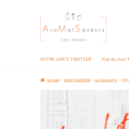
Aller
Aller
à
au
la
contenu
navigation
NOTRE CARTE TRAITEUR
Plat du Jour/
Accueil
SAINT-VALENTIN
Les Desserts
CŒU