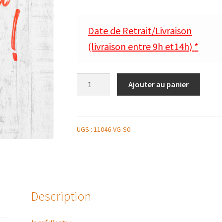
Date de Retrait/Livraison
(livraison entre 9h et14h)
*
quantité
Ajouter au panier
de
CŒUR
CHOCOLAT
CROUSTILLANT
UGS :
11046-VG-S0
Description