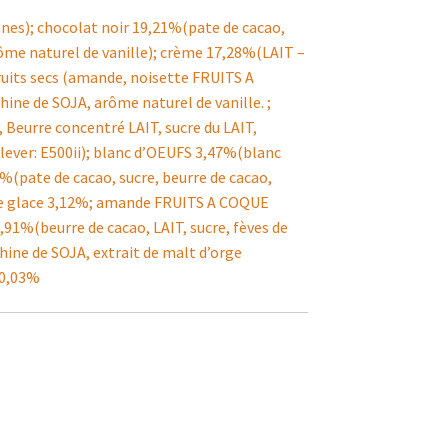
anes); chocolat noir 19,21%(pate de cacao,
arôme naturel de vanille); crème 17,28%(LAIT –
fruits secs (amande, noisette FRUITS A
hine de SOJA, arôme naturel de vanille. ;
 Beurre concentré LAIT, sucre du LAIT,
 lever: E500ii); blanc d’OEUFS 3,47%(blanc
2%(pate de cacao, sucre, beurre de cacao,
ucre glace 3,12%; amande FRUITS A COQUE
91%(beurre de cacao, LAIT, sucre, fèves de
ithine de SOJA, extrait de malt d’orge
 0,03%