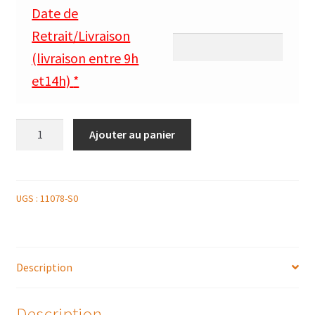
Date de
Retrait/Livraison
(livraison entre 9h
et14h)
*
quantité
Ajouter au panier
de
DOUCEUR
ST
VALENTIN
UGS :
11078-S0
AUX
FRUITS
ROUGES
Description
Description