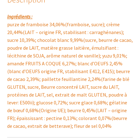
Ingrédients :
purze de framboise 34,06%(framboise, sucre); crème
20,44%(LAIT – origine FR, stabilisant : carraghénanes);
sucre 10,39%; chocolat blanc 9,99%(sucre, beurre de cacao,
poudre de LAIT, matière grasse laitière, émulsifiant :
lécithine de SOJA, arôme naturel de vanille); yuzu 9,01%;
amande FRUITS A COQUE 6,27%; blanc d’OEUFS 2,45%
(blanc d’OEUFS origine FR, stabilisant E412, E415); beurre
de cacao 2,39%; paillette feuillantine 2,24%(farine de blé
GLUTEN, sucre, Beurre concentré LAIT, sucre du LAIT,
protéines de LAIT, sel, extrait de malt GLUTEN, poudre à
lever: E500ii); glucose 0,72%; sucre glace 0,68%; gélatine
de bœuf 0,68%(Origine UE); beurre 0,45%(LAIT – origine
FR); épaississant : pectine 0,13%; colorant 0,07%(beurre
de cacao, extrait de betterave); fleur de sel 0,04%