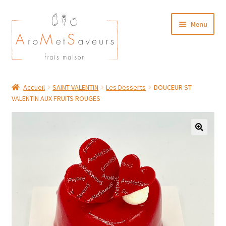
Aller
Aller
Menu
à
au
la
contenu
navigation
NOTRE CARTE TRAITEUR
Accueil
SAINT-VALENTIN
Les Desserts
DOUCEUR ST
VALENTIN AUX FRUITS ROUGES
Plat du Jour/ Menu Week end
NOS BOUTIQUES
MON COMPTE