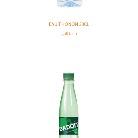
EAU THONON 33CL
1,50
€
TTC