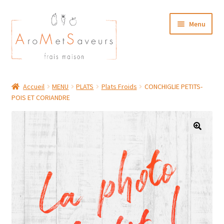
Aller
Aller
Menu
à
au
la
contenu
navigation
NOTRE CARTE TRAITEUR
Accueil
MENU
PLATS
Plats Froids
CONCHIGLIE PETITS-
POIS ET CORIANDRE
Plat du Jour/ Menu Week end
NOS BOUTIQUES
MON COMPTE