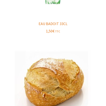
EAU BADOIT 33CL
1,50
€
TTC