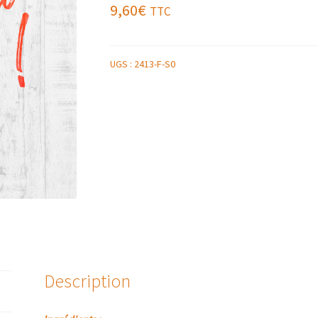
9,60
€
TTC
UGS :
2413-F-S0
Description