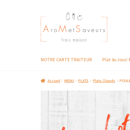
Aller
Aller
à
au
la
contenu
navigation
NOTRE CARTE TRAITEUR
Plat du Jour/
Accueil
MENU
PLATS
Plats Chauds
POULE