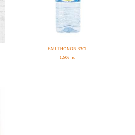
EAU THONON 33CL
1,50
€
TTC