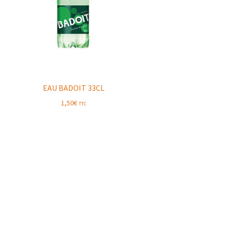
EAU BADOIT 33CL
1,50
€
TTC