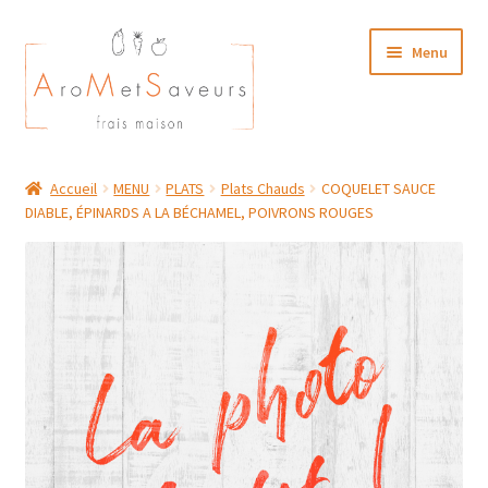
Aller
Aller
Menu
à
au
la
contenu
navigation
NOTRE CARTE TRAITEUR
Accueil
MENU
PLATS
Plats Chauds
COQUELET SAUCE
DIABLE, ÉPINARDS A LA BÉCHAMEL, POIVRONS ROUGES
Plat du Jour/ Menu Week end
NOS BOUTIQUES
MON COMPTE