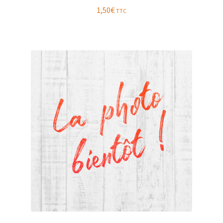
1,50
€
TTC